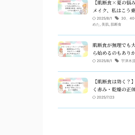
【肌断食×夏の悩み
メイク、私はこう
2025/8/1
30、4
めた
,
美肌
,
肌断食
肌断食が無理でも大
ら始めるのもあり
2025/8/1
宇津木
【肌断食は効く？
く赤み・乾燥の正
2025/7/23