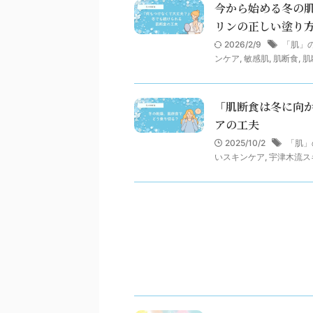
今から始める冬の
リンの正しい塗り
2026/2/9
「肌」
ンケア
,
敏感肌
,
肌断食
,
肌
「肌断食は冬に向
アの工夫
2025/10/2
「肌」
いスキンケア
,
宇津木流ス