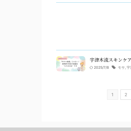
宇津木流スキンケ
2025/7/8
モサ
,
宇
1
2