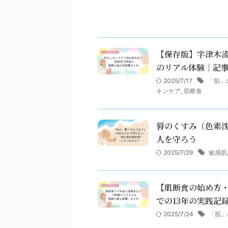
【保存版】宇津木流
のリアル体験｜記
2025/7/17
「肌」
キンケア
,
肌断食
唇のくすみ（色素沈
人を守ろう
2025/7/29
敏感肌
【肌断食の始め方
での13年の実践記
2025/7/24
「肌」