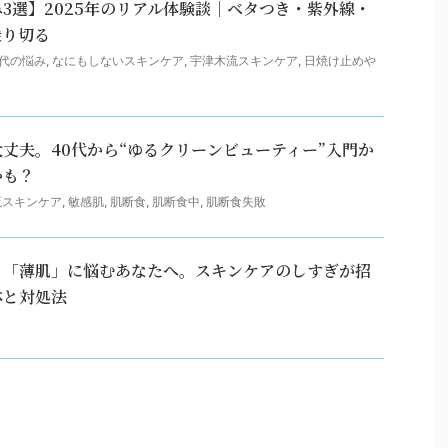
3選】2025年のリアル体験談｜ベタつき・紫外線・
乗り切る
0代の悩み
,
なにもしないスキンケア
,
宇津木流スキンケア
,
日焼け止めや
丈夫。40代から“ゆるクリーンビューティー”入門か
かも？
流スキンケア
,
敏感肌
,
肌断食
,
肌断食中
,
肌断食失敗
】「薄肌」に悩むあなたへ。スキンケアのしすぎが招
体と対処法