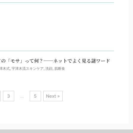
アの「モサ」って何？──ネットでよく見る謎ワード
津木式
,
宇津木流スキンケア
,
洗顔
,
肌断食
3
…
5
Next »