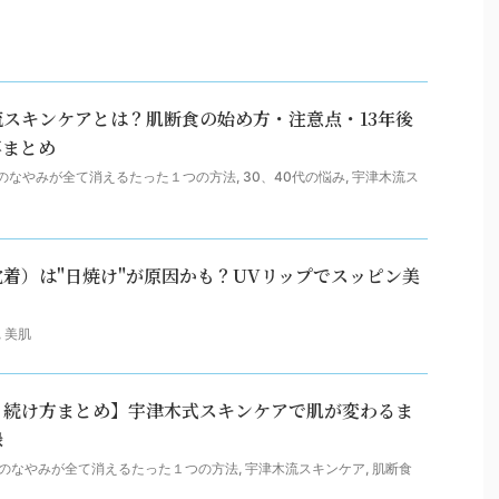
スキンケアとは？肌断食の始め方・注意点・13年後
事まとめ
のなやみが全て消えるたった１つの方法
,
30、40代の悩み
,
宇津木流ス
着）は"日焼け"が原因かも？UVリップでスッピン美
,
美肌
・続け方まとめ】宇津木式スキンケアで肌が変わるま
録
のなやみが全て消えるたった１つの方法
,
宇津木流スキンケア
,
肌断食