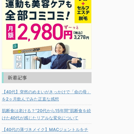
新着記事
【40代】突然のめまいがきっかけで「命の母」
を2ヶ月飲んでみた正直な感想
肌断食は老ける？”20代から15年間”肌断食を続
けた40代が感じたリアルな変化について
【40代の薄づきメイク】MACジェントルをチ