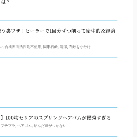
とは？
使う裏ワザ！ピーラーで1回分ずつ削って衛生的＆経済
ン
,
合成界面活性剤不使用
,
固形石鹸
,
清潔
,
石鹸を小分け
】100均セリアのスプリングヘアゴムが優秀すぎる
,
プチプラ
,
ヘアゴム
,
結んだ跡がつかない