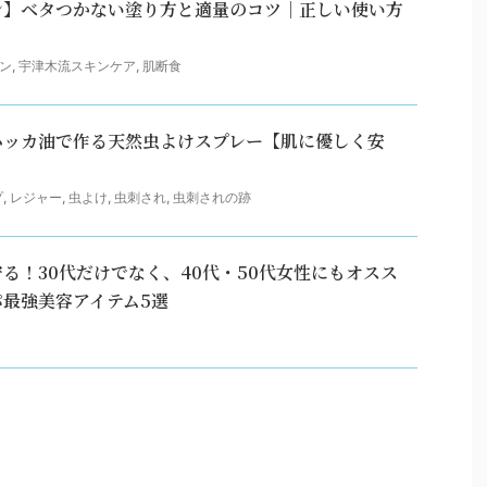
ン】ベタつかない塗り方と適量のコツ｜正しい使い方
ン
,
宇津木流スキンケア
,
肌断食
ハッカ油で作る天然虫よけスプレー【肌に優しく安
プ
,
レジャー
,
虫よけ
,
虫刺され
,
虫刺されの跡
る！30代だけでなく、40代・50代女性にもオスス
最強美容アイテム5選