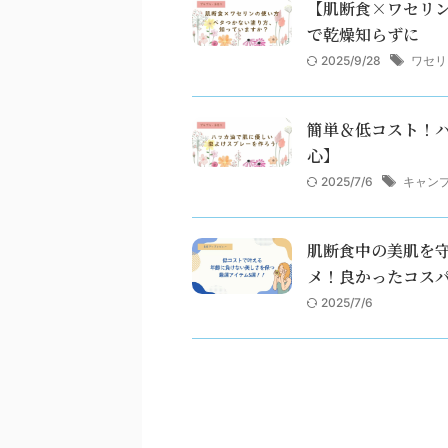
【肌断食×ワセリ
で乾燥知らずに
2025/9/28
ワセリ
簡単＆低コスト！
心】
2025/7/6
キャン
肌断食中の美肌を守
メ！良かったコスパ
2025/7/6