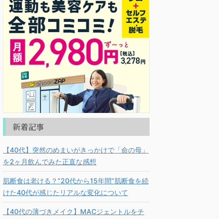
新着記事
【40代】突然のめまいがきっかけで「命の母」
を2ヶ月飲んでみた正直な感想
肌断食は老ける？”20代から15年間”肌断食を続
けた40代が感じたリアルな変化について
【40代の薄づきメイク】MACジェントルをチ