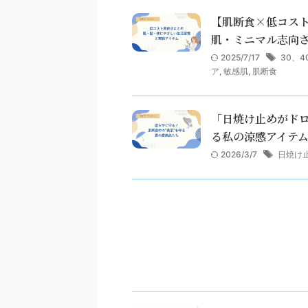
【肌断食×低コスト
肌・ミニマル志向
2025/7/17
30、
ア
,
敏感肌
,
肌断食
「日焼け止めがド
る私の涼感アイテ
2026/3/7
日焼け