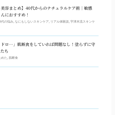
美容まとめ】40代からのナチュラルケア術｜敏感
さんにおすすめ！
40代の悩み
,
なにもしないスキンケア
,
リアル体験談
,
宇津木流スキンケ
ロドロ…」肌断食をしていれば問題なし！塗らずに守
ムたち
止めた
,
肌断食