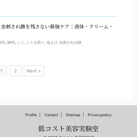
】虫刺され跡を残さない最強ケア｜液体・クリーム・
0代
,
50代
,
シミ
,
シミを防ぐ
,
虫よけ
,
虫刺されの跡
1
2
Next »
Profile
Contact
Sitemap
Privacypolicy
低コスト美容実験室