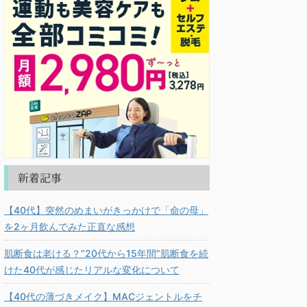
新着記事
【40代】突然のめまいがきっかけで「命の母」
を2ヶ月飲んでみた正直な感想
肌断食は老ける？”20代から15年間”肌断食を続
けた40代が感じたリアルな変化について
【40代の薄づきメイク】MACジェントルをチ