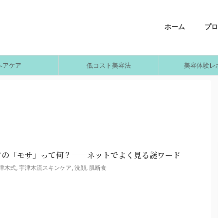
ホーム
プロ
ヘアケア
低コスト美容法
美容体験レ
アの「モサ」って何？──ネットでよく見る謎ワード
津木式
,
宇津木流スキンケア
,
洗顔
,
肌断食