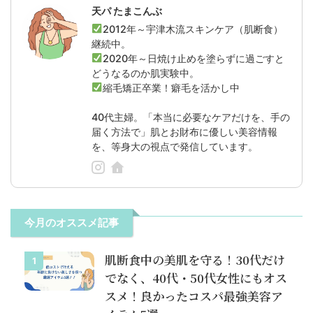
天パ たまこんぶ
2012年～宇津木流スキンケア（肌断食）
継続中。
2020年～日焼け止めを塗らずに過ごすと
どうなるのか肌実験中。
縮毛矯正卒業！癖毛を活かし中
40代主婦。「本当に必要なケアだけを、手の
届く方法で」肌とお財布に優しい美容情報
を、等身大の視点で発信しています。
今月のオススメ記事
肌断食中の美肌を守る！30代だけ
1
でなく、40代・50代女性にもオス
スメ！良かったコスパ最強美容ア