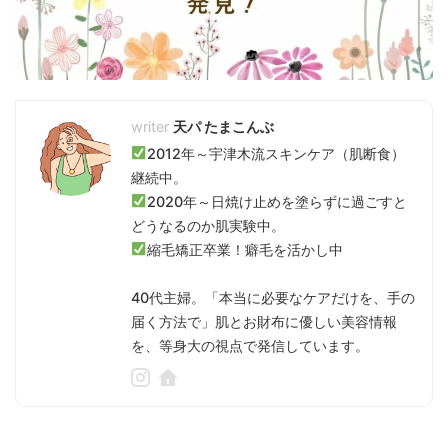
天パ たまこんぶ
2012年～宇津木流スキンケア（肌断食）
継続中。
2020年～日焼け止めを塗らずに過ごすと
どうなるのか肌実験中。
縮毛矯正卒業！癖毛を活かし中
40代主婦。「本当に必要なケアだけを、手の
届く方法で」肌とお財布に優しい美容情報
を、等身大の視点で発信しています。