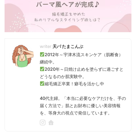
天パ たまこんぶ
2012年～宇津木流スキンケア（肌断食）
継続中。
2020年～日焼け止めを塗らずに過ごすと
どうなるのか肌実験中。
縮毛矯正卒業！癖毛を活かし中
40代主婦。「本当に必要なケアだけを、手の
届く方法で」肌とお財布に優しい美容情報
を、等身大の視点で発信しています。