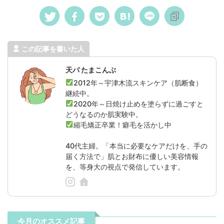
この記事を書いた人
天パ たまこんぶ
2012年～宇津木流スキンケア（肌断食）
継続中。
2020年～日焼け止めを塗らずに過ごすと
どうなるのか肌実験中。
縮毛矯正卒業！癖毛を活かし中
40代主婦。「本当に必要なケアだけを、手の
届く方法で」肌とお財布に優しい美容情報
を、等身大の視点で発信しています。
今月のオススメ記事