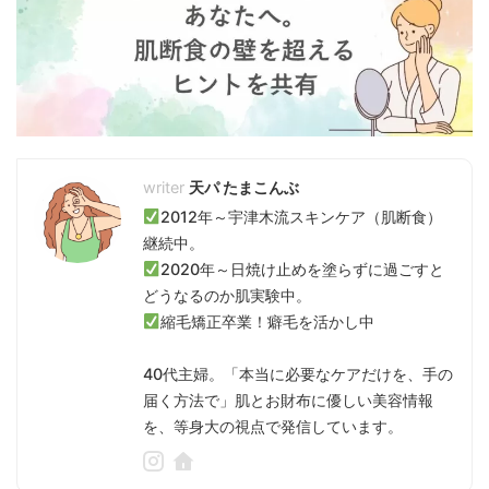
天パ たまこんぶ
2012年～宇津木流スキンケア（肌断食）
継続中。
2020年～日焼け止めを塗らずに過ごすと
どうなるのか肌実験中。
縮毛矯正卒業！癖毛を活かし中
40代主婦。「本当に必要なケアだけを、手の
届く方法で」肌とお財布に優しい美容情報
を、等身大の視点で発信しています。