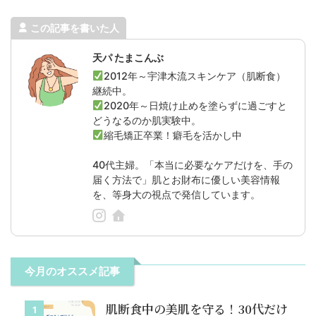
この記事を書いた人
天パ たまこんぶ
2012年～宇津木流スキンケア（肌断食）
継続中。
2020年～日焼け止めを塗らずに過ごすと
どうなるのか肌実験中。
縮毛矯正卒業！癖毛を活かし中
40代主婦。「本当に必要なケアだけを、手の
届く方法で」肌とお財布に優しい美容情報
を、等身大の視点で発信しています。
今月のオススメ記事
肌断食中の美肌を守る！30代だけ
1