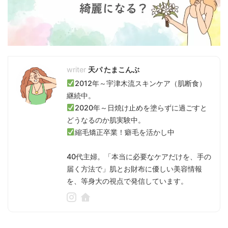
天パ たまこんぶ
2012年～宇津木流スキンケア（肌断食）
継続中。
2020年～日焼け止めを塗らずに過ごすと
どうなるのか肌実験中。
縮毛矯正卒業！癖毛を活かし中
40代主婦。「本当に必要なケアだけを、手の
届く方法で」肌とお財布に優しい美容情報
を、等身大の視点で発信しています。