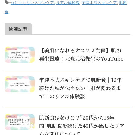
-
なにもしないスキンケア
,
リアル体験談
,
宇津木流スキンケア
,
肌断
食
関連記事
【美肌になれるオススメ動画】肌の
再生医療：北條元治先生のYouTube
宇津木式スキンケアで肌断食｜13年
続けた私が伝えたい「肌が変わるま
で」のリアル体験談
肌断食は老ける？”20代から15年
間”肌断食を続けた40代が感じたリア
ルな変化について