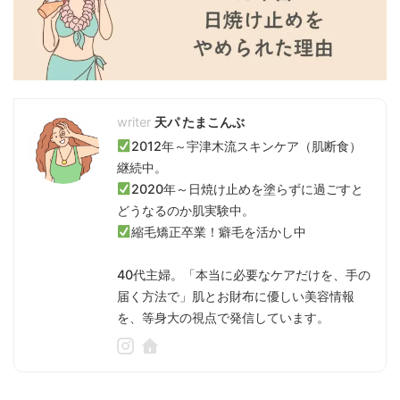
天パ たまこんぶ
2012年～宇津木流スキンケア（肌断食）
継続中。
2020年～日焼け止めを塗らずに過ごすと
どうなるのか肌実験中。
縮毛矯正卒業！癖毛を活かし中
40代主婦。「本当に必要なケアだけを、手の
届く方法で」肌とお財布に優しい美容情報
を、等身大の視点で発信しています。